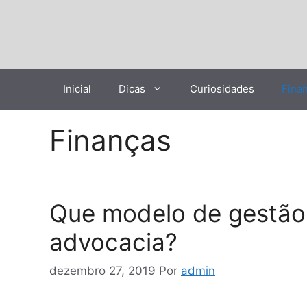
Pular
para
o
conteúdo
Inicial
Dicas
Curiosidades
Fina
Finanças
Que modelo de gestão 
advocacia?
dezembro 27, 2019
Por
admin