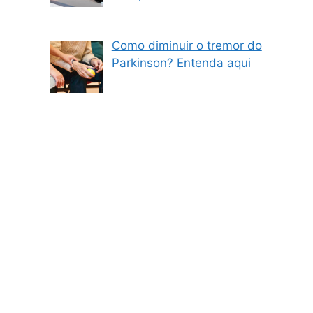
Como diminuir o tremor do
Parkinson? Entenda aqui