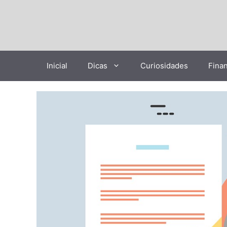
Pular
para
o
conteúdo
Inicial
Dicas
Curiosidades
Fina