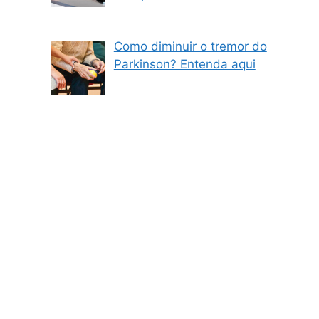
Como diminuir o tremor do
Parkinson? Entenda aqui