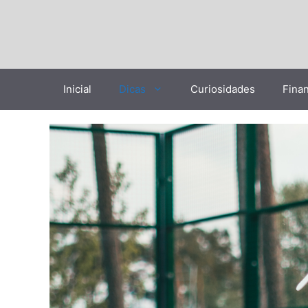
Pular
para
o
conteúdo
Inicial
Dicas
Curiosidades
Fina