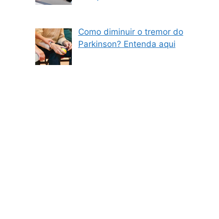
Como diminuir o tremor do
Parkinson? Entenda aqui