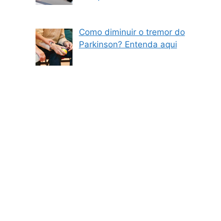
Como diminuir o tremor do
Parkinson? Entenda aqui